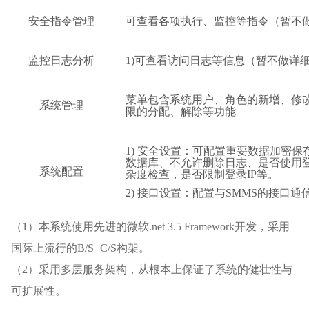
安全指令管理
可查看各项执行、监控等指令（暂不
监控日志分析
1)
可查看访问日志等信息（暂不做详
菜单包含系统用户、角色的新增、修
系统管理
限的分配、解除等功能
1)
安全设置：可配置重要数据加密保
数据库、不允许删除日志、是否使用
系统配置
杂度检查，是否限制登录
IP
等。
2)
接口设置：配置与
SMMS
的接口通
（
1
）本系统使用先进的微软
.net 3.5 Framework
开发，采用
国际上流行的
B/S+C/S
构架。
（2）采用多层服务架构，从根本上保证了系统的健壮性与
可扩展性。