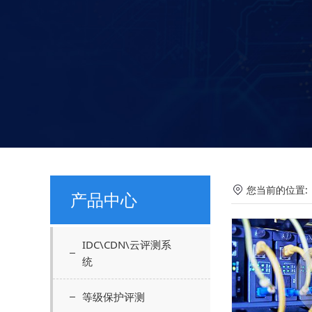
您当前的位置
产品中心
IDC\CDN\云评测系
统
等级保护评测