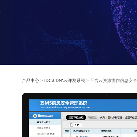
不含云资源协作信
产品中心
>
IDC\CDN\云评测系统
>
不含云资源协作信息安全