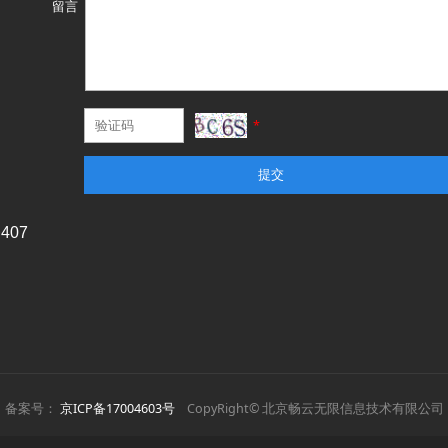
留言
*
提交
07
备案号：
京ICP备17004603号
CopyRight© 北京畅云无限信息技术有限公司