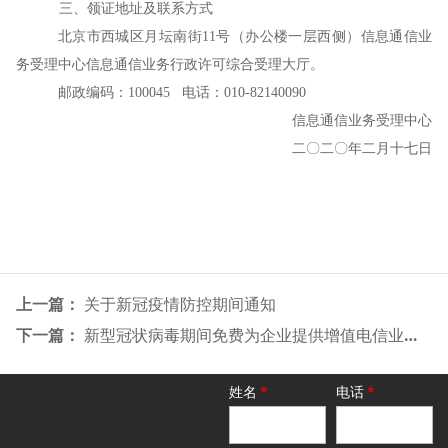
三、领证地址及联系方式
北京市西城区月坛南街
11
号（办公楼一层西侧）信息通信业
务受理中心信息通信业务行政许可综合受理大厅。
邮政编码：
100045
电话：
010-82140090
信息通信业务受理中心
二〇二〇年二月十七日
上一篇：
关于新冠疫情防控期间通知
下一篇：
新型冠状病毒期间免费为企业提供增值电信业务资质领取服务
姓名
*
电话
*