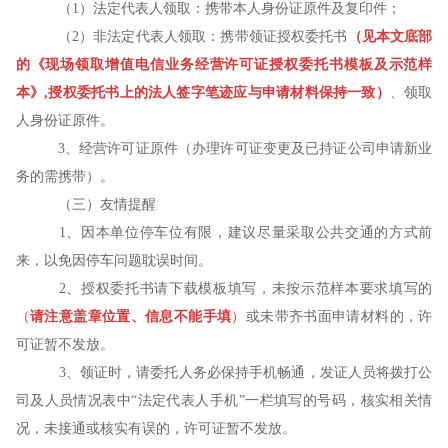
（
1
）法定代表人领取：携带本人身份证原件及复印件；
（
2
）非法定代表人领取：携带领证授权委托书
（见本文底部
的《现场领取增值电信业务经营许可证授权委托书模板及示范样
本》
,
授权委托书上的法人签字笔迹应与申请材料保持一致）
、领取
人身份证原件。
3、经营许可证原件（办理许可证变更及已持证公司申请新业
务的需携带）。
（三）友情提醒
1、因本单位停车位有限，建议尽量采取公共交通的方式前
来，以免因停车问题耽误时间。
2、授权委托书请下载模板填写，未按示范样本要求填写的
（
请注意盖章位置、信息不能手填
）
或未带齐书面申请材料的，许
可证暂不发放。
3、领证时，请委托人务必保持手机畅通，发证人员将拨打公
司及人员情况表中“法定代表人手机”一栏填写的号码，核实相关情
况，未接通或核实有误的，许可证暂不发放。