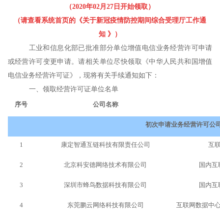
（
2020
年
02
月
27
日开始领取）
（请查看系统首页的《关于新冠疫情防控期间综合受理厅工作通
知
》）
工业和信息化部已批准部分单位增值电信业务经营许可申请
或经营许可变更申请。请相关单位尽快领取《中华人民共和国增值
电信业务经营许可证》，现将有关手续通知如下：
一、领取经营许可证单位名单
序号
公司名称
初次申请业务经营许可公
1
康定智通互链科技有限责任公司
互
2
北京科安德网络技术有限公司
国内互
3
深圳市蜂鸟数据科技有限公司
国内互
4
东莞鹏云网络科技有限公司
互联网数据中